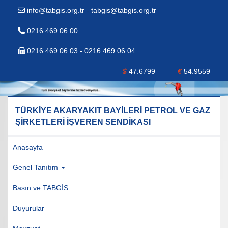
info@tabgis.org.tr
-
tabgis@tabgis.org.tr
0216 469 06 00
0216 469 06 03 - 0216 469 06 04
$
47.6799
€
54.9559
TÜRKİYE AKARYAKIT BAYİLERİ PETROL VE GAZ
ŞİRKETLERİ İŞVEREN SENDİKASI
Anasayfa
Genel Tanıtım
Basın ve TABGİS
Duyurular