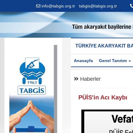
info@tabgis.org.tr
-
tabgis@tabgis.org.tr
TÜRKİYE AKARYAKIT BA
Anasayfa
Genel Tanıtım
Haberler
PÜİS'in Acı Kaybı