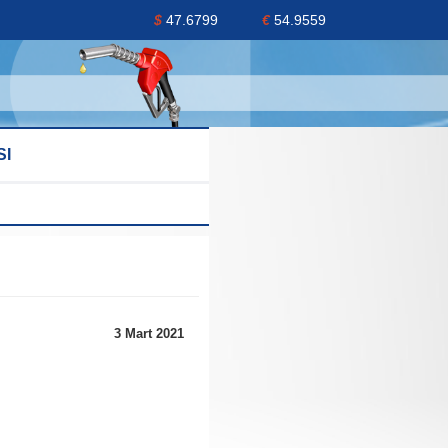
$
47.6799
€
54.9559
SI
3 Mart 2021