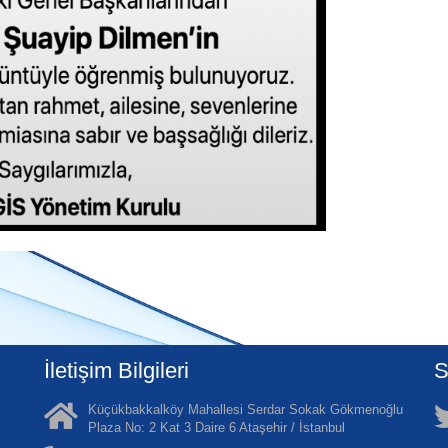
İletişim Bilgileri
S
Küçükbakkalköy Mahallesi Serdar Sokak Gökmenoğlu
Plaza No: 2 Kat 3 Daire 6 Ataşehir / İstanbul