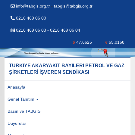
info@tabgis.org.tr
-
tabgis@tabgis.org.tr
0216 469 06 00
0216 469 06 03 - 0216 469 06 04
$
47.6625
€
55.0168
TÜRKİYE AKARYAKIT BAYİLERİ PETROL VE GAZ
ŞİRKETLERİ İŞVEREN SENDİKASI
Anasayfa
Genel Tanıtım
Basın ve TABGİS
Duyurular