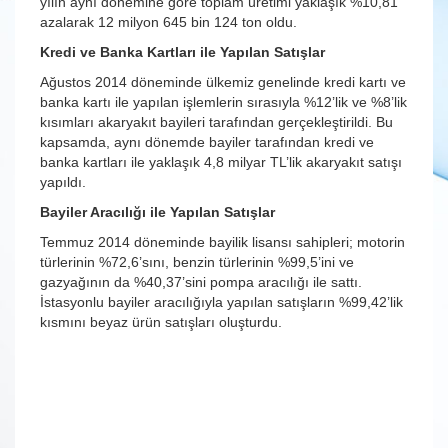
yılın aynı dönemine göre toplam üretimi yaklaşık %10,81
azalarak 12 milyon 645 bin 124 ton oldu.
Kredi ve Banka Kartları ile Yapılan Satışlar
Ağustos 2014 döneminde ülkemiz genelinde kredi kartı ve
banka kartı ile yapılan işlemlerin sırasıyla %12’lik ve %8’lik
kısımları akaryakıt bayileri tarafından gerçekleştirildi. Bu
kapsamda, aynı dönemde bayiler tarafından kredi ve
banka kartları ile yaklaşık 4,8 milyar TL’lik akaryakıt satışı
yapıldı.
Bayiler Aracılığı ile Yapılan Satışlar
Temmuz 2014 döneminde bayilik lisansı sahipleri; motorin
türlerinin %72,6’sını, benzin türlerinin %99,5’ini ve
gazyağının da %40,37’sini pompa aracılığı ile sattı.
İstasyonlu bayiler aracılığıyla yapılan satışların %99,42’lik
kısmını beyaz ürün satışları oluşturdu.