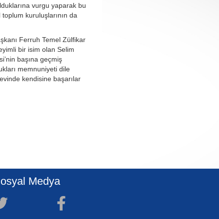
 olduklarına vurgu yaparak bu
il toplum kuruluşlarının da
kanı Ferruh Temel Zülfikar
yimli bir isim olan Selim
isi’nin başına geçmiş
kları memnuniyeti dile
revinde kendisine başarılar
osyal Medya