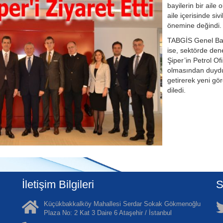
bayilerin bir aile
aile içerisinde siv
önemine değindi.
TABGİS Genel Baş
ise, sektörde dene
Şiper’in Petrol Of
olmasından duydu
getirerek yeni gö
diledi.
İletişim Bilgileri
S
Küçükbakkalköy Mahallesi Serdar Sokak Gökmenoğlu
Plaza No: 2 Kat 3 Daire 6 Ataşehir / İstanbul