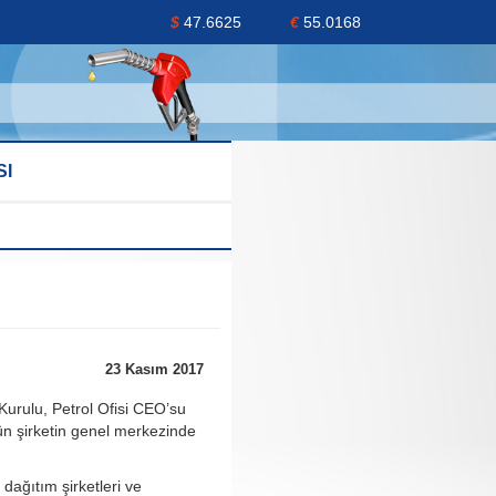
$
47.6625
€
55.0168
SI
23 Kasım 2017
urulu, Petrol Ofisi CEO’su
ün şirketin genel merkezinde
dağıtım şirketleri ve