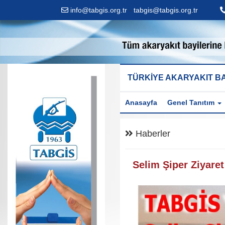
info@tabgis.org.tr
-
tabgis@tabgis.org.tr
TÜRKİYE AKARYAKIT BA
Anasayfa
Genel Tanıtım
Haberler
Selim Şiper Ziyaret