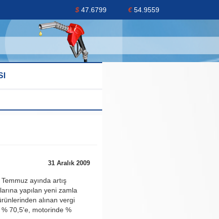
$
47.6799
€
54.9559
SI
31 Aralık 2009
z Temmuz ayında artış
arına yapılan yeni zamla
 ürünlerinden alınan vergi
e % 70,5'e, motorinde %