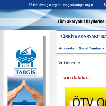
info@tabgis.org.tr
-
tabgis@tabgis.org.tr
TÜRKİYE AKARYAKIT BA
Anasayfa
Genel Tanıtım
Haberler
son dakika...