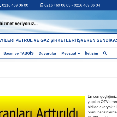
0216 469 06 00
0216 469 06 03 - 0216 469 06 04
YİLERİ PETROL VE GAZ ŞİRKETLERİ İŞVEREN SENDİKA
Basın ve TABGİS
Duyurular
Mevzuat
İletişim
En son geçtiğimi
yapılan ÖTV oranl
birlikte akaryakıt
oranı benzinlerd