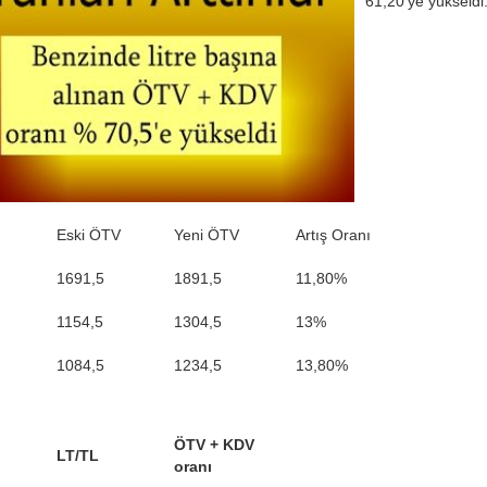
61,20'ye yükseldi
Eski ÖTV
Yeni ÖTV
Artış Oranı
1691,5
1891,5
11,80%
1154,5
1304,5
13%
1084,5
1234,5
13,80%
ÖTV + KDV
LT/TL
oranı