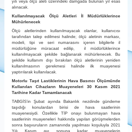
yılı veya ölçü aleti üzerindeki damgada bulunan yıl esas
alınacak.
Kullanılmayacak Ölçü Aletleri İl Müdürlüklerince
Mühürlenecek
Ölçü aletlerinden kullanılmayacak olanlar, kullanıcısı
tarafından talep edilmesi halinde; ölçü aletinin markası,
modeli, tipi ve seri numarasını içeren bilgilerle il
müdürlüğüne müracaat edilip, il müdürlüklerince
kullanılmayacak şekilde bağlanarak mühürlenecek. Bu
şekilde kullanım dışı bırakılan ölçü aletlerinin yeniden
kullanılmasının gerekmesi halinde ilk muayenesi
yaptırılarak kullanılacak.
Motorlu Taşıt Lastiklerinin Hava Basıncı Ölçümünde
Kullanılan Cihazların Muayeneleri 30 Kasım 2021
Tarihine Kadar Tamamlanacak
TABGİS’in Şubat ayında Bakanlık nezdinde gündeme
taşıdığı konulardan birisi de hava saatlerinin
muayenesiydi. Özellikle TİP onayı bulunmayan hava
saatlerinin muayeneleri hakkında yapılan görüşmelerden
sonra başvuruların zamanında yapılması koşuluyla 2021
Yılı Kasım ayı sonuna kadar muayenelerin