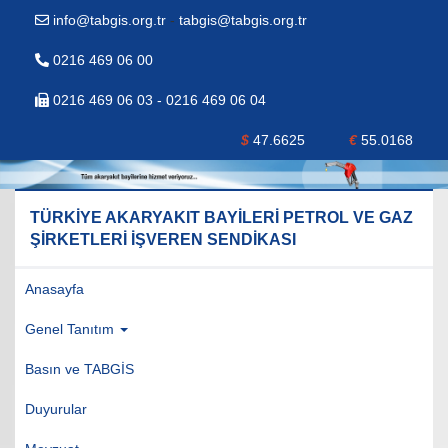
info@tabgis.org.tr
-
tabgis@tabgis.org.tr
0216 469 06 00
0216 469 06 03 - 0216 469 06 04
$
47.6625
€
55.0168
TÜRKİYE AKARYAKIT BAYİLERİ PETROL VE GAZ
ŞİRKETLERİ İŞVEREN SENDİKASI
Anasayfa
Genel Tanıtım
Basın ve TABGİS
Duyurular