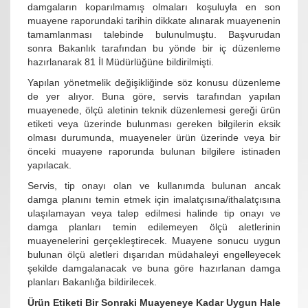
damgaların koparılmamış olmaları koşuluyla en son
muayene raporundaki tarihin dikkate alınarak muayenenin
tamamlanması talebinde bulunulmuştu. Başvurudan
sonra Bakanlık tarafından bu yönde bir iç düzenleme
hazırlanarak 81 İl Müdürlüğüne bildirilmişti.
Yapılan yönetmelik değişikliğinde söz konusu düzenleme
de yer alıyor. Buna göre, servis tarafından yapılan
muayenede, ölçü aletinin teknik düzenlemesi gereği ürün
etiketi veya üzerinde bulunması gereken bilgilerin eksik
olması durumunda, muayeneler ürün üzerinde veya bir
önceki muayene raporunda bulunan bilgilere istinaden
yapılacak.
Servis, tip onayı olan ve kullanımda bulunan ancak
damga planını temin etmek için imalatçısına/ithalatçısına
ulaşılamayan veya talep edilmesi halinde tip onayı ve
damga planları temin edilemeyen ölçü aletlerinin
muayenelerini gerçekleştirecek. Muayene sonucu uygun
bulunan ölçü aletleri dışarıdan müdahaleyi engelleyecek
şekilde damgalanacak ve buna göre hazırlanan damga
planları Bakanlığa bildirilecek.
Ürün Etiketi Bir Sonraki Muayeneye Kadar Uygun Hale