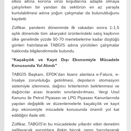
etkisi altına korona virüs koşullarına adapte olmaya
çalışılırken bir yandan da sektörün en az yarayla
kurtulabilmesi adına yoğun çalışmalar da bulunulduğunu
kaydetti.
Zülfikar, pandemi döneminde ilk vakadan sonra 1-1,5
aylık dönemde tüm akaryakıt ürünlerindeki satış kaybının
ülke genelinde yüzde 50-70 mertebelerine kadar düştüğü
günleri hatırlatarak TABGİS adına yürütülen çalışmalar
hakkında bilgilendirmede bulundu.
“Kaçakçılık ve Kayıt Dışı Ekonomiyle Mücadele
Konusunda Yol Alındı”
TABGİS Başkanı, EPDK’dan lisans alanlara e-Fatura, e-
İrsaliye zorunluluğu getirilmesi, depoların otomasyon
sistemiyle izlenmesi, dağıtıcı kriterlerinin belirlenmesi ve
dağıtıcılar arası ticaretin sınırlandırılması, Vergi Usul
Kanunu ile Petrol Piyasası ve LPG Piyasası Kanunlarında
yapılan değişiklik ve düzenlemelerle kaçakçılık ve kayıt
dışı ekonomiyle mücadele konusunda önemli yol kat
edildiğini ifade etti.
Zülfikar, TABGİS’in bu mücadelede yıllardır etkin denetimi
sağlayacak ayrıntılara ilişkin birçok rapor hazırlayarak