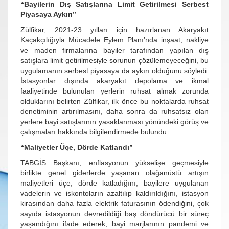
“Bayilerin Dış Satışlarına Limit Getirilmesi Serbest
Piyasaya Aykırı”
Zülfikar, 2021-23 yılları için hazırlanan Akaryakıt
Kaçakçılığıyla Mücadele Eylem Planı’nda inşaat, nakliye
ve maden firmalarına bayiler tarafından yapılan dış
satışlara limit getirilmesiyle sorunun çözülemeyeceğini, bu
uygulamanın serbest piyasaya da aykırı olduğunu söyledi.
İstasyonlar dışında akaryakıt depolama ve ikmal
faaliyetinde bulunulan yerlerin ruhsat almak zorunda
olduklarını belirten Zülfikar, ilk önce bu noktalarda ruhsat
denetiminin artırılmasını, daha sonra da ruhsatsız olan
yerlere bayi satışlarının yasaklanması yönündeki görüş ve
çalışmaları hakkında bilgilendirmede bulundu.
“Maliyetler Üçe, Dörde Katlandı”
TABGİS Başkanı, enflasyonun yükselişe geçmesiyle
birlikte genel giderlerde yaşanan olağanüstü artışın
maliyetleri üçe, dörde katladığını, bayilere uygulanan
vadelerin ve iskontoların azaltılıp kaldırıldığını, istasyon
kirasından daha fazla elektrik faturasının ödendiğini, çok
sayıda istasyonun devredildiği baş döndürücü bir süreç
yaşandığını ifade ederek, bayi marjlarının pandemi ve