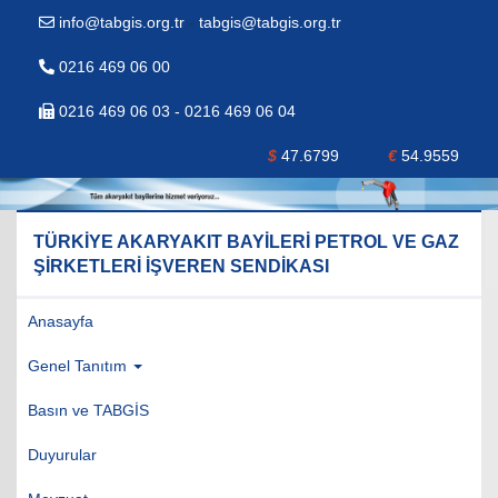
info@tabgis.org.tr
-
tabgis@tabgis.org.tr
0216 469 06 00
0216 469 06 03 - 0216 469 06 04
$
47.6799
€
54.9559
TÜRKİYE AKARYAKIT BAYİLERİ PETROL VE GAZ
ŞİRKETLERİ İŞVEREN SENDİKASI
Anasayfa
Genel Tanıtım
Basın ve TABGİS
Duyurular