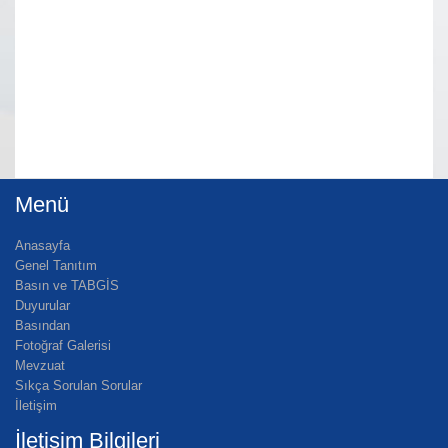
Menü
Anasayfa
Genel Tanıtım
Basın ve TABGİS
Duyurular
Basından
Fotoğraf Galerisi
Mevzuat
Sıkça Sorulan Sorular
İletişim
İletişim Bilgileri