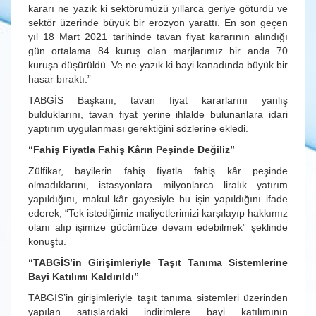
kararı ne yazık ki sektörümüzü yıllarca geriye götürdü ve
sektör üzerinde büyük bir erozyon yarattı. En son geçen
yıl 18 Mart 2021 tarihinde tavan fiyat kararının alındığı
gün ortalama 84 kuruş olan marjlarımız bir anda 70
kuruşa düşürüldü. Ve ne yazık ki bayi kanadında büyük bir
hasar bıraktı.”
TABGİS Başkanı, tavan fiyat kararlarını yanlış
bulduklarını, tavan fiyat yerine ihlalde bulunanlara idari
yaptırım uygulanması gerektiğini sözlerine ekledi.
“Fahiş Fiyatla Fahiş Kârın Peşinde Değiliz”
Zülfikar, bayilerin fahiş fiyatla fahiş kâr peşinde
olmadıklarını, istasyonlara milyonlarca liralık yatırım
yapıldığını, makul kâr gayesiyle bu işin yapıldığını ifade
ederek, “Tek istediğimiz maliyetlerimizi karşılayıp hakkımız
olanı alıp işimize gücümüze devam edebilmek” şeklinde
konuştu.
“TABGİS’in Girişimleriyle Taşıt Tanıma Sistemlerine
Bayi Katılımı Kaldırıldı”
TABGİS’in girişimleriyle taşıt tanıma sistemleri üzerinden
yapılan satışlardaki indirimlere bayi katılımının