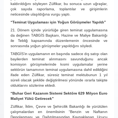
kaldırıldığını söyleyen Zülfikar, bu sonuca uzun uğraşlar,
çok sayıda raporlama, toplantılar ve girişimlerin
neticesinde ulaşıldığına vurgu yaptı.
“Teminat Uygulaması için Yoğun Görüşmeler Yapıldı”
21. Dönem içinde yürürlüğe giren teminat uygulamasına
da değinen TABGİS Başkanı, Hazine ve Maliye Bakanlığı
ile Tebliğ kapsamında düzenlemenin öncesinde ve
sonrasında yoğun görüşmeler yapıldığını söyledi.
TABGİS’in uygulamanın en başında sadece dış satışı olan
bayilerden teminat alınmasını savunduğunu ancak
komisyon görüşmelerinde kısmi uygulamalar yerine
sektörün tamamının teminat uygulamasına dahil edildiğini
ifade eden Zülfikar, süresiz teminat mektubunun 1 yıl
süreli olacak şekilde değiştirilmesi yönünde ısrarla takipte
olduklarını sözlerine ekledi.
“Buhar Geri Kazanım Sistemi Sektöre 629 Milyon Euro
Maliyet Yükü Getirecek”
Zülfikar, İklim, Çevre ve Şehircilik Bakanlığı ile yürütülen
çalışmalardan en önemlisinin “Benzin ve Naftanın
Depolanması ve Dağıtılmasından Kaynaklanan Uçucu