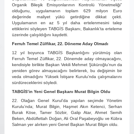
Organik Bileşik Emisyonlarının Kontrolü Yönetmeliği”
olduğunu, uygulamanın toplam 629 milyon Euro
değerinde maliyet yükü getirdiğine dikkat çekti.
Uygulamanın en az 5 yıl daha ertelenmesini talep
ettiklerini söyleyen TABGİS Başkanı, Bakanlık’ta erteleme
üzerinde çalışıldığını kaydetti.
Ferruh Temel Zülfikar, 22. Döneme Aday Olmadı
12 yıl boyunca TABGİS Başkanlığını yürütmüş olan
Ferruh Temel Zülfikar, 22. Dönemde aday olmayacağını,
kendisiyle birlikte Başkan Vekili Mehmet Şüküroğlu’nun da
yeniden görev almayacağını belirterek, bu değişimin bir
veda olmadığını Yüksek İstişare Kurulu’nda çalışmalarını
sürdüreceklerini söyledi.
TABGİS’in Yeni Genel Başkanı Murat Bilgin Oldu
22. Olağan Genel Kurul’da yapılan seçimde Yönetim
Kurulu’nda; Murat Bilgin, Haşmet Akın Ketenci, Serhan
Burak Köse, Tamer Sözbir, Galip Atar, Ahmet Semih
Beken, Abdülfettah Doğan, Ali Oral Paşabeyoğlu ve Kübra
Salman yer alırken yeni Genel Başkan Murat Bilgin oldu.