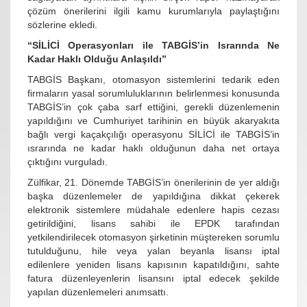
çözüm önerilerini ilgili kamu kurumlarıyla paylaştığını
sözlerine ekledi.
“SİLİCİ Operasyonları ile TABGİS’in Israrında Ne
Kadar Haklı Olduğu Anlaşıldı”
TABGİS Başkanı, otomasyon sistemlerini tedarik eden
firmaların yasal sorumluluklarının belirlenmesi konusunda
TABGİS’in çok çaba sarf ettiğini, gerekli düzenlemenin
yapıldığını ve Cumhuriyet tarihinin en büyük akaryakıta
bağlı vergi kaçakçılığı operasyonu SİLİCİ ile TABGİS’in
ısrarında ne kadar haklı olduğunun daha net ortaya
çıktığını vurguladı.
Zülfikar, 21. Dönemde TABGİS’in önerilerinin de yer aldığı
başka düzenlemeler de yapıldığına dikkat çekerek
elektronik sistemlere müdahale edenlere hapis cezası
getirildiğini, lisans sahibi ile EPDK tarafından
yetkilendirilecek otomasyon şirketinin müştereken sorumlu
tutulduğunu, hile veya yalan beyanla lisansı iptal
edilenlere yeniden lisans kapısının kapatıldığını, sahte
fatura düzenleyenlerin lisansını iptal edecek şekilde
yapılan düzenlemeleri anımsattı.