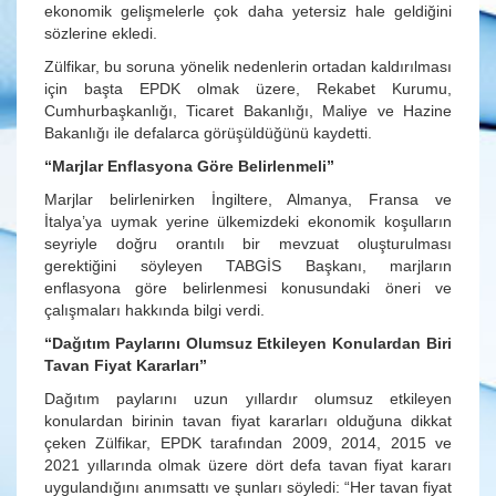
ekonomik gelişmelerle çok daha yetersiz hale geldiğini
sözlerine ekledi.
Zülfikar, bu soruna yönelik nedenlerin ortadan kaldırılması
için başta EPDK olmak üzere, Rekabet Kurumu,
Cumhurbaşkanlığı, Ticaret Bakanlığı, Maliye ve Hazine
Bakanlığı ile defalarca görüşüldüğünü kaydetti.
“Marjlar Enflasyona Göre Belirlenmeli”
Marjlar belirlenirken İngiltere, Almanya, Fransa ve
İtalya’ya uymak yerine ülkemizdeki ekonomik koşulların
seyriyle doğru orantılı bir mevzuat oluşturulması
gerektiğini söyleyen TABGİS Başkanı, marjların
enflasyona göre belirlenmesi konusundaki öneri ve
çalışmaları hakkında bilgi verdi.
“Dağıtım Paylarını Olumsuz Etkileyen Konulardan Biri
Tavan Fiyat Kararları”
Dağıtım paylarını uzun yıllardır olumsuz etkileyen
konulardan birinin tavan fiyat kararları olduğuna dikkat
çeken Zülfikar, EPDK tarafından 2009, 2014, 2015 ve
2021 yıllarında olmak üzere dört defa tavan fiyat kararı
uygulandığını anımsattı ve şunları söyledi: “Her tavan fiyat