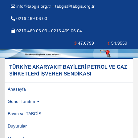
info@tabgis.org.tr
-
tabgis@tabgis.org.tr
0216 469 06 00
0216 469 06 03 - 0216 469 06 04
$
47.6799
€
54.9559
TÜRKİYE AKARYAKIT BAYİLERİ PETROL VE GAZ
ŞİRKETLERİ İŞVEREN SENDİKASI
Anasayfa
Genel Tanıtım
Basın ve TABGİS
Duyurular