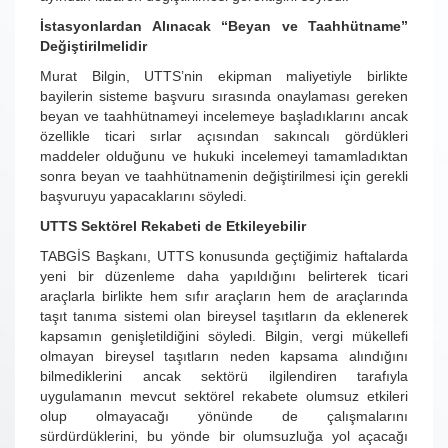
İstasyonlardan Alınacak “Beyan ve Taahhütname”
Değiştirilmelidir
Murat Bilgin, UTTS’nin ekipman maliyetiyle birlikte
bayilerin sisteme başvuru sırasında onaylaması gereken
beyan ve taahhütnameyi incelemeye başladıklarını ancak
özellikle ticari sırlar açısından sakıncalı gördükleri
maddeler olduğunu ve hukuki incelemeyi tamamladıktan
sonra beyan ve taahhütnamenin değiştirilmesi için gerekli
başvuruyu yapacaklarını söyledi.
UTTS Sektörel Rekabeti de Etkileyebilir
TABGİS Başkanı, UTTS konusunda geçtiğimiz haftalarda
yeni bir düzenleme daha yapıldığını belirterek ticari
araçlarla birlikte hem sıfır araçların hem de araçlarında
taşıt tanıma sistemi olan bireysel taşıtların da eklenerek
kapsamın genişletildiğini söyledi. Bilgin, vergi mükellefi
olmayan bireysel taşıtların neden kapsama alındığını
bilmediklerini ancak sektörü ilgilendiren tarafıyla
uygulamanın mevcut sektörel rekabete olumsuz etkileri
olup olmayacağı yönünde de çalışmalarını
sürdürdüklerini, bu yönde bir olumsuzluğa yol açacağı