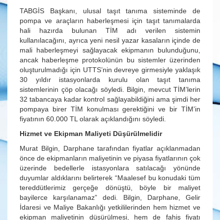
TABGİS Başkanı, ulusal taşıt tanıma sisteminde de
pompa ve araçların haberleşmesi için taşıt tanımalarda
hali hazırda bulunan TİM adı verilen sistemin
kullanılacağını, ayrıca yeni nesil yazar kasaların içinde de
mali haberleşmeyi sağlayacak ekipmanın bulunduğunu,
ancak haberleşme protokolünün bu sistemler üzerinden
oluşturulmadığı için UTTS’nin devreye girmesiyle yaklaşık
30 yıldır istasyonlarda kurulu olan taşıt tanıma
sistemlerinin çöp olacağı söyledi. Bilgin, mevcut TİM’lerin
32 tabancaya kadar kontrol sağlayabildiğini ama şimdi her
pompaya birer TİM konulması gerektiğini ve bir TİM’in
fiyatının 60.000 TL olarak açıklandığını söyledi.
Hizmet ve Ekipman Maliyeti Düşürülmelidir
Murat Bilgin, Darphane tarafından fiyatlar açıklanmadan
önce de ekipmanların maliyetinin ve piyasa fiyatlarının çok
üzerinde bedellerle istasyonlara satılacağı yönünde
duyumlar aldıklarını belirterek “Maalesef bu konudaki tüm
tereddütlerimiz gerçeğe dönüştü, böyle bir maliyet
bayilerce karşılanamaz” dedi. Bilgin, Darphane, Gelir
İdaresi ve Maliye Bakanlığı yetkililerinden hem hizmet ve
ekipman maliyetinin düşürülmesi, hem de fahiş fiyatı