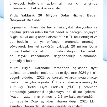
önleyecek tedbirlerin acilen alınması için girişimde
bulunmalarını beklediklerini söyledi.
Yılda Yaklaşık 20 Milyon Dolar Hizmet Bedeli
Ödeyecek Bu Sektör
Ekipmanların haricinde her yıl akaryakıt istasyonları ve
dağıtım şirketlerinden hizmet bedeli alınacağını söyleyen
Bilgin, bu yıl açılış bedeli olarak 50 bin TL belirlendiğini ve
bu bedelin her yıl enflasyon oranında artacağını
söyleyerek her yıl sektörün yaklaşık 20 milyon Dolar
hizmet bedeli ödemek durumunda olduğunu, bu bedelin
de teşvik kapsamında değerlendirilip alınmaması
gerektiğini belirtti.
Murat Bilgin, Darphane tarafından açıklanan fiyat
tablosunun altındaki notlarda, birim fiyatların 2024 yılı için
geçerli olduğu, 2025 ve sonraki yıllarda uygulanacak
fiyatların her yılın başında TÜİK tarafından açıklanan yıllık
Yurt İçi Üretici Fiyat Endeksi (Yİ-ÜFE) oranında
artırılacağı yönündeki açıklamaya da dikkat çekerek,
fiyatların zaten yılın bitmesine 2,5 ay kala açıklandığını,
bu nedenle Ocak ayından itibaren değil, 2025 Ekim
ayından itibaren değiştirilmesi gerektiğini söyledi.