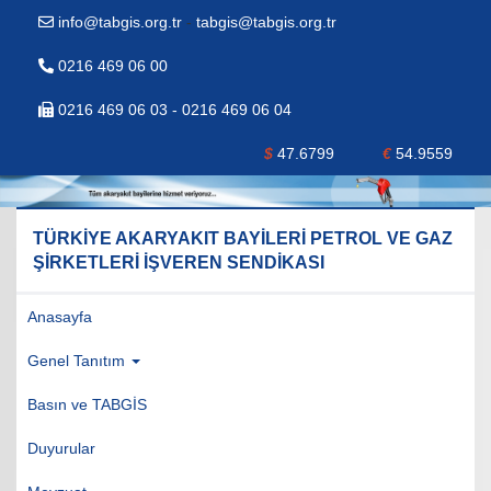
info@tabgis.org.tr
-
tabgis@tabgis.org.tr
0216 469 06 00
0216 469 06 03 - 0216 469 06 04
$
47.6799
€
54.9559
TÜRKİYE AKARYAKIT BAYİLERİ PETROL VE GAZ
ŞİRKETLERİ İŞVEREN SENDİKASI
Anasayfa
Genel Tanıtım
Basın ve TABGİS
Duyurular