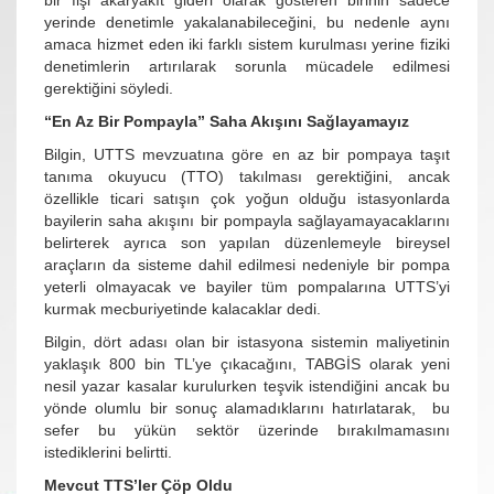
bir fişi akaryakıt gideri olarak gösteren birinin sadece
yerinde denetimle yakalanabileceğini, bu nedenle aynı
amaca hizmet eden iki farklı sistem kurulması yerine fiziki
denetimlerin artırılarak sorunla mücadele edilmesi
gerektiğini söyledi.
“En Az Bir Pompayla” Saha Akışını Sağlayamayız
Bilgin, UTTS mevzuatına göre en az bir pompaya taşıt
tanıma okuyucu (TTO) takılması gerektiğini, ancak
özellikle ticari satışın çok yoğun olduğu istasyonlarda
bayilerin saha akışını bir pompayla sağlayamayacaklarını
belirterek ayrıca son yapılan düzenlemeyle bireysel
araçların da sisteme dahil edilmesi nedeniyle bir pompa
yeterli olmayacak ve bayiler tüm pompalarına UTTS’yi
kurmak mecburiyetinde kalacaklar dedi.
Bilgin, dört adası olan bir istasyona sistemin maliyetinin
yaklaşık 800 bin TL’ye çıkacağını, TABGİS olarak yeni
nesil yazar kasalar kurulurken teşvik istendiğini ancak bu
yönde olumlu bir sonuç alamadıklarını hatırlatarak, bu
sefer bu yükün sektör üzerinde bırakılmamasını
istediklerini belirtti.
Mevcut TTS’ler Çöp Oldu