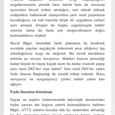
engellenmesine yönelik hem teknik hem de mevzuat
açısından birçok önlem alındığını, son olarak yüksek
maliyetlere katlanarak istasyonlara yeni nesil yazarkasa
kurulduğunu ve hali hazırda böyle bir uygulama varken
aynı amaçla örtüşen bir başka uygulamayla sektör
üzerine daha da fazla yük oluşturulmasını doğru
bulmadıklarını söyledi.
Murat Bilgin, kesinlikle farklı plakalara fiş kesilmek
suretiyle yapılan kaçakçılık önlenmeli ama attığımız taş
ürküttüğümüz kuşa da değmeli. Biz kendi kendimize
aslında şu soruyu soruyoruz. Madem basına yansıdığı
kadar büyük bir kayıp kaçak vardı bu kadar masrafı yapıp
yeni nesil ÖKC’leri niye taktık? Yeni nesil ÖKC’ler zaten
Gelir İdaresi Başkanlığı ile sürekli irtibat halinde. Bunu
soruyoruz ve sorguluyoruz çünkü sektör zaten kan
ağlıyor.
Fiziki Denetim Artırılmalı
Kaçak ve kaybın önlenmesinde teknolojik donanımları
hiçbir zaman tek başına yeterli bulmadıklarını belirten
Bilgin, UTTS sistemi kurulsa bile bu sistemden almadığı