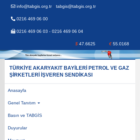
info@tabgis.org.tr
-
tabgis@tabgis.org.tr
0216 469 06 00
0216 469 06 03 - 0216 469 06 04
$
47.6625
€
55.0168
TÜRKİYE AKARYAKIT BAYİLERİ PETROL VE GAZ
ŞİRKETLERİ İŞVEREN SENDİKASI
Anasayfa
Genel Tanıtım
Basın ve TABGİS
Duyurular