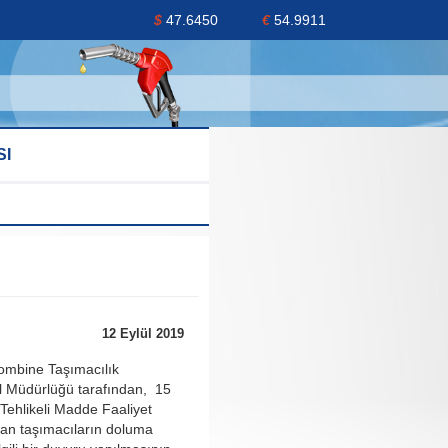
$
47.6450
€
54.9911
SI
12 Eylül 2019
Kombine Taşımacılık
 Müdürlüğü tarafından, 15
 Tehlikeli Madde Faaliyet
an taşımacıların doluma