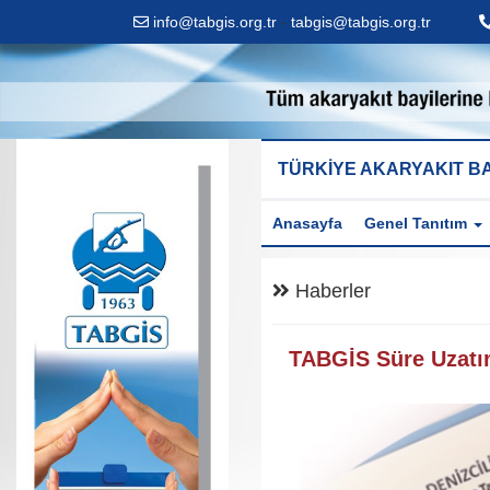
info@tabgis.org.tr
-
tabgis@tabgis.org.tr
TÜRKİYE AKARYAKIT BA
Anasayfa
Genel Tanıtım
Haberler
TABGİS Süre Uzatı