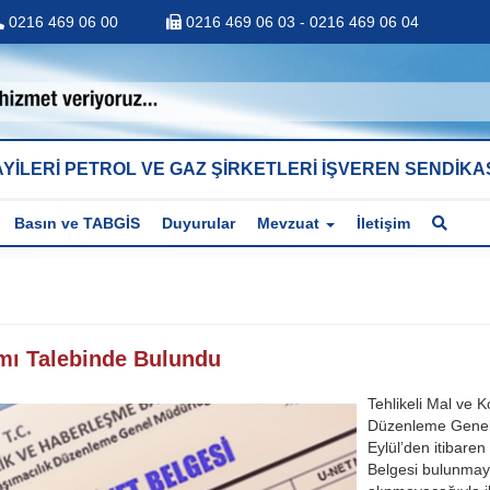
0216 469 06 00
0216 469 06 03 - 0216 469 06 04
YİLERİ PETROL VE GAZ ŞİRKETLERİ İŞVEREN SENDİKA
Basın ve TABGİS
Duyurular
Mevzuat
İletişim
mı Talebinde Bulundu
Tehlikeli Mal ve 
Düzenleme Genel
Eylül’den itibaren
Belgesi bulunmay