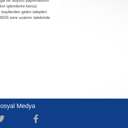
gili bir duyuru yapılmasının
lım işlemlerini henüz
ayilerden gelen talepleri
BGİS süre uzatımı talebinde
osyal Medya