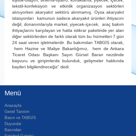
lojistik-ulaşım, sinema-tiyatro, konaklama, yiyecek, içecek,
tekstil-konfeksiyon ve etkinlik organizasyon sektörleri
alınıyorken akaryakıt sektörü alınmamış. Oysa akaryakıt
istasyonları kamunun sadece akaryakıt ürünleri ihtiyacını
değil, donanımlarıyla market, yiyecek-içecek, araç bakım
ihtiyaçlarını karşılayan ve hatta istikrar paketinde yer alan
diğer sektörlerden de farklı olarak tüm bu hizmetleri 7 gün
24 saat veren işletmelerdir. Bu bakımdan TABGİS olarak,
hem Hazine ve Maliye Bakanlığımız, hem de Ankara
Ticaret Odası Başkanı Sayın Gürsel Baran nezdinde
başvuru ve girişimlerde bulunduk, gelişmeler hakkında
bayileri bilgilendireceğiz” dedi.
Menü
Anasayfa
Genel Tanıtım
Basın ve TABGİS
Duyurular
Basından
Fotoğraf Galerisi