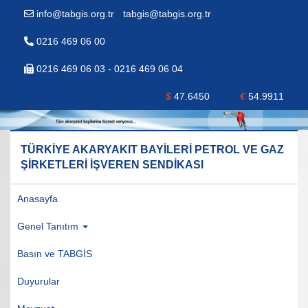
info@tabgis.org.tr
-
tabgis@tabgis.org.tr
0216 469 06 00
0216 469 06 03 - 0216 469 06 04
$
47.6450
€
54.9911
TÜRKİYE AKARYAKIT BAYİLERİ PETROL VE GAZ
ŞİRKETLERİ İŞVEREN SENDİKASI
Anasayfa
Genel Tanıtım
Basın ve TABGİS
Duyurular