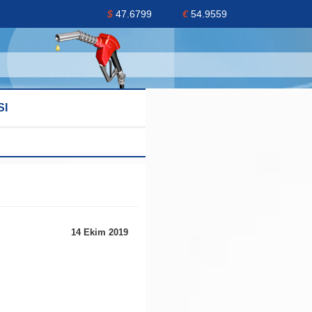
$
47.6799
€
54.9559
SI
14 Ekim 2019