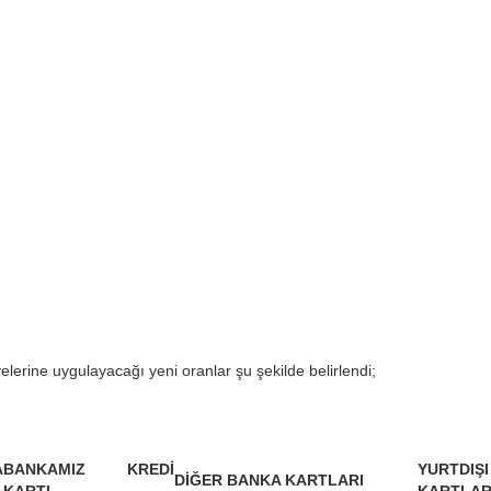
lerine uygulayacağı yeni oranlar şu şekilde belirlendi;
A
BANKAMIZ KREDİ
YURTDI
DİĞER BANKA KARTLARI