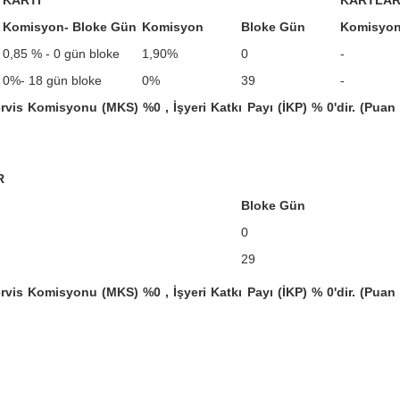
KARTI
KARTLAR
Komisyon- Bloke Gün
Komisyon
Bloke Gün
Komisyo
0,85 % - 0 gün bloke
1,90%
0
-
0%- 18 gün bloke
0%
39
-
rvis Komisyonu (MKS) %0 , İşyeri Katkı Payı (İKP) % 0'dir. (Puan 
R
Bloke Gün
0
29
rvis Komisyonu (MKS) %0 , İşyeri Katkı Payı (İKP) % 0'dir. (Puan 