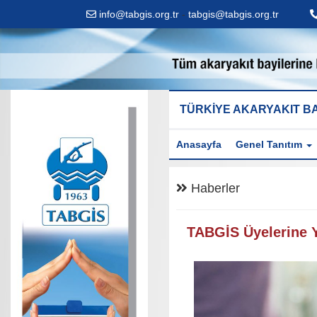
info@tabgis.org.tr
-
tabgis@tabgis.org.tr
TÜRKİYE AKARYAKIT BA
Anasayfa
Genel Tanıtım
Haberler
TABGİS Üyelerine Y