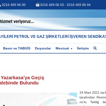
0216 469 06 00
0216 469 06 03 - 0216 469 06 04
YİLERİ PETROL VE GAZ ŞİRKETLERİ İŞVEREN SENDİKA
Basın ve TABGİS
Duyurular
Mevzuat
İletişim
 Yazarkasa'ya Geçiş
Talebinde Bulundu
24 Mart 2021 tari
tarafından Resm
no’lu Tebliğ il