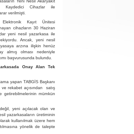
asaların Yeni Nesil Akaryakıt
Kaydedici Cihazlar ile
rar verilmişti.
lektronik Kayıt Ünitesi
mayan cihazların 30 Haziran
dar yeni nesil yazarkasa ile
rekiyordu. Ancak, yeni nesil
iyasaya arzına ilişkin henüz
ay almış olması nedeniyle
ımı başvurusunda bulundu.
zarkasada Onay Alan Tek
çıklama yapan TABGİS Başkanı
ı ve rekabet açısından satış
ne getirebilmelerinin mümkün
eğil, yeni açılacak olan ve
sil yazarkasaların üretiminin
olarak kullanılmak üzere hem
tılmasına yönelik de talepte