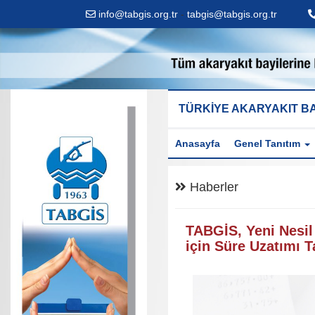
info@tabgis.org.tr
-
tabgis@tabgis.org.tr
TÜRKİYE AKARYAKIT BA
Anasayfa
Genel Tanıtım
Haberler
TABGİS, Yeni Nesil
için Süre Uzatımı 