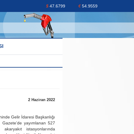
$
47.6799
€
54.9559
SI
2 Haziran 2022
hinde Gelir İdaresi Başkanlığı
i Gazete’de yayımlanan 527
e akaryakıt istasyonlarında