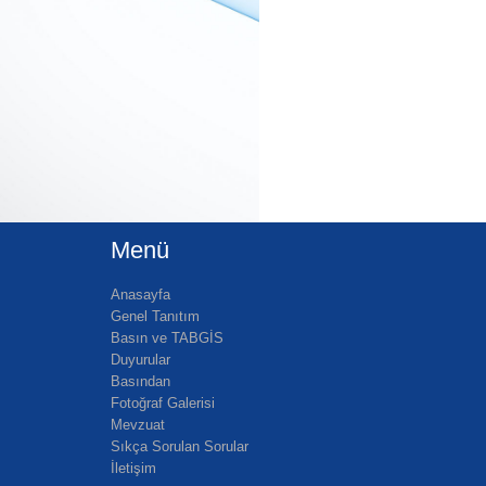
Menü
Anasayfa
Genel Tanıtım
Basın ve TABGİS
Duyurular
Basından
Fotoğraf Galerisi
Mevzuat
Sıkça Sorulan Sorular
İletişim