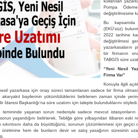
kullanılan yazark
Pompa Ödeme 
değiştirilmesine ka
Bu kapsamda E
(EKÜ’süz) bulun
2022 tarihine ka
değiştirilmesi ge
yazarkasaların p
bir firmanın on
TABGİS süre uzat
“Yeni Nesil Ya
Firma Var”
Konuyla ilgili a
 nesil yazarkasa için onay süreci tamamlanan sadece bir firma olmas
akaryakıt bayilerinin yükümlülüklerini belirlenen zaman içinde yeri
r İdaresi Başkanlığı’na süre uzatımı için talepte bulunduklarını söyledi.
temininde yaşanan sorun nedeniyle sadece mevcut istasyonların d
sorun yaşandığını belirterek, Tebliğe göre yılbaşından itibaren eski ne
 sıkıntısını daha da büyüttüğünü, sorunun çözümlenmesi için geçici 
 üretimine hem de bunların devir ve satış yasağının süresinin uza
i.