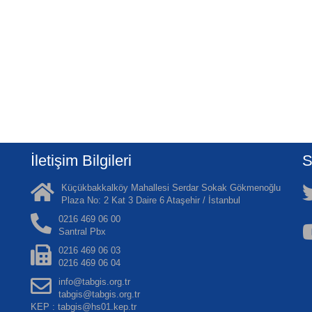
İletişim Bilgileri
S
Küçükbakkalköy Mahallesi Serdar Sokak Gökmenoğlu
Plaza No: 2 Kat 3 Daire 6 Ataşehir / İstanbul
0216 469 06 00
Santral Pbx
0216 469 06 03
0216 469 06 04
info@tabgis.org.tr
tabgis@tabgis.org.tr
KEP : tabgis@hs01.kep.tr