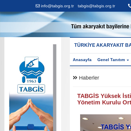
info@tabgis.org.tr
-
tabgis@tabgis.org.tr
TÜRKİYE AKARYAKIT BA
Anasayfa
Genel Tanıtım
Haberler
TABGİS Yüksek İsti
Yönetim Kurulu Ort