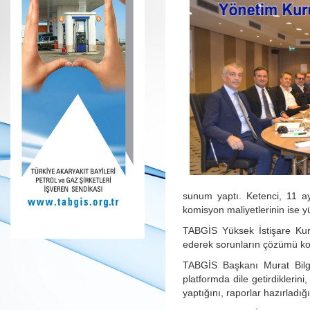
sunum yaptı. Ketenci, 11 ay
komisyon maliyetlerinin ise yü
TABGİS Yüksek İstişare Kur
ederek sorunların çözümü kon
TABGİS Başkanı Murat Bilgin,
platformda dile getirdiklerin
yaptığını, raporlar hazırladığın