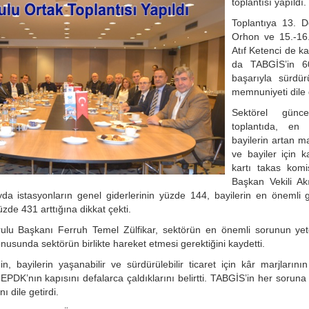
toplantısı yapıldı.
Toplantıya 13. 
Orhon ve 15.-16
Atıf Ketenci de ka
da TABGİS’in 60
başarıyla sürdü
memnuniyeti dile 
Sektörel günce
toplantıda, en
bayilerin artan ma
ve bayiler için k
kartı takas kom
Başkan Vekili Akı
da istasyonların genel giderlerinin yüzde 144, bayilerin en önemli gi
zde 431 arttığına dikkat çekti.
ulu Başkanı Ferruh Temel Zülfikar, sektörün en önemli sorunun yete
usunda sektörün birlikte hareket etmesi gerektiğini kaydetti.
 bayilerin yaşanabilir ve sürdürülebilir ticaret için kâr marjlarının 
i, EPDK’nın kapısını defalarca çaldıklarını belirtti. TABGİS’in her soruna
ı dile getirdi.