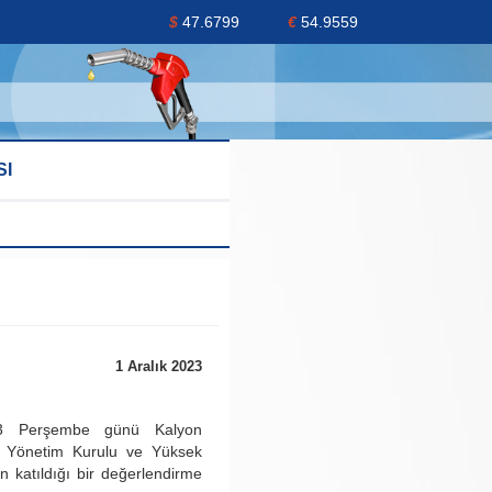
$
47.6799
€
54.9559
SI
1 Aralık 2023
3 Perşembe günü Kalyon
 Yönetim Kurulu ve Yüksek
un katıldığı bir değerlendirme