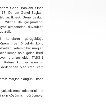
Dönem Genel Başkanı Sinan
.-17. Dönem Genel Başkanı
tıldılar. İki eski Genel Başkan
. Yılında da çalışmalarını
rüyor olmasından duydukları
getirdiler.
l konuların görüşüldüğü
 önemli ve öncelikli konu
liyetleri, yetersiz kâr marjları
atlanılamaz hale gelen kredi
isyon oranları oldu. TABGİS
n Ketenci konuya ilişkin bir
derlerinden olan kredi kartı
rsiz marjlar olduğunu ifade
yükseltilmesi taleplerini her
 ilişkin çözüm için görüşmeler