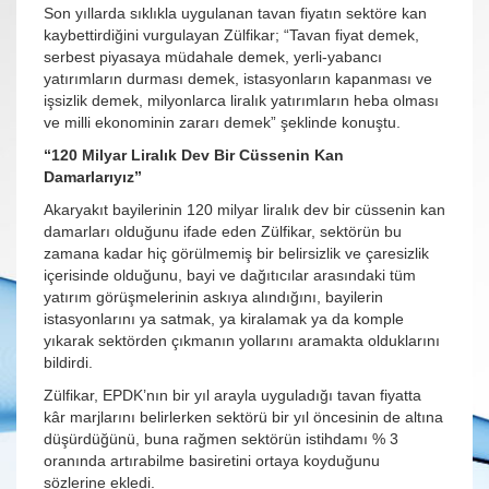
Son yıllarda sıklıkla uygulanan tavan fiyatın sektöre kan
kaybettirdiğini vurgulayan Zülfikar; “Tavan fiyat demek,
serbest piyasaya müdahale demek, yerli-yabancı
yatırımların durması demek, istasyonların kapanması ve
işsizlik demek, milyonlarca liralık yatırımların heba olması
ve milli ekonominin zararı demek” şeklinde konuştu.
“120 Milyar Liralık Dev Bir Cüssenin Kan
Damarlarıyız”
Akaryakıt bayilerinin 120 milyar liralık dev bir cüssenin kan
damarları olduğunu ifade eden Zülfikar, sektörün bu
zamana kadar hiç görülmemiş bir belirsizlik ve çaresizlik
içerisinde olduğunu, bayi ve dağıtıcılar arasındaki tüm
yatırım görüşmelerinin askıya alındığını, bayilerin
istasyonlarını ya satmak, ya kiralamak ya da komple
yıkarak sektörden çıkmanın yollarını aramakta olduklarını
bildirdi.
Zülfikar, EPDK’nın bir yıl arayla uyguladığı tavan fiyatta
kâr marjlarını belirlerken sektörü bir yıl öncesinin de altına
düşürdüğünü, buna rağmen sektörün istihdamı % 3
oranında artırabilme basiretini ortaya koyduğunu
sözlerine ekledi.