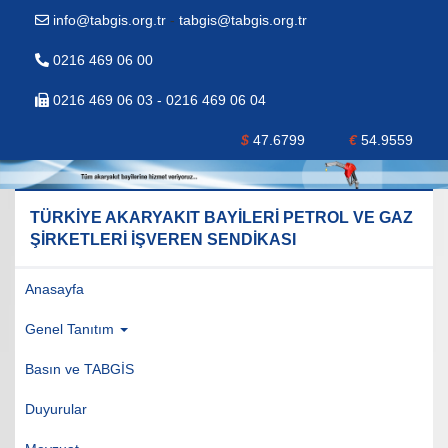
info@tabgis.org.tr
-
tabgis@tabgis.org.tr
0216 469 06 00
0216 469 06 03 - 0216 469 06 04
$
47.6799
€
54.9559
TÜRKİYE AKARYAKIT BAYİLERİ PETROL VE GAZ
ŞİRKETLERİ İŞVEREN SENDİKASI
Anasayfa
Genel Tanıtım
Basın ve TABGİS
Duyurular