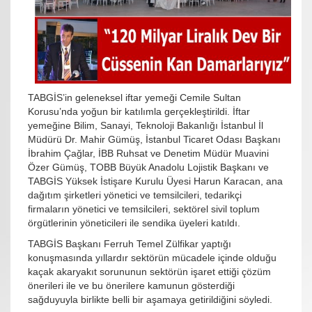
TABGİS’in geleneksel iftar yemeği Cemile Sultan
Korusu’nda yoğun bir katılımla gerçekleştirildi. İftar
yemeğine Bilim, Sanayi, Teknoloji Bakanlığı İstanbul İl
Müdürü Dr. Mahir Gümüş, İstanbul Ticaret Odası Başkanı
İbrahim Çağlar, İBB Ruhsat ve Denetim Müdür Muavini
Özer Gümüş, TOBB Büyük Anadolu Lojistik Başkanı ve
TABGİS Yüksek İstişare Kurulu Üyesi Harun Karacan, ana
dağıtım şirketleri yönetici ve temsilcileri, tedarikçi
firmaların yönetici ve temsilcileri, sektörel sivil toplum
örgütlerinin yöneticileri ile sendika üyeleri katıldı.
TABGİS Başkanı Ferruh Temel Zülfikar yaptığı
konuşmasında yıllardır sektörün mücadele içinde olduğu
kaçak akaryakıt sorununun sektörün işaret ettiği çözüm
önerileri ile ve bu önerilere kamunun gösterdiği
sağduyuyla birlikte belli bir aşamaya getirildiğini söyledi.