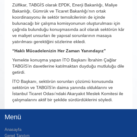
Zülfikar, TABGİS olarak EPDK, Enerji Bakanlığı, Maliye
Bakanlığı, Gümrük ve Ticaret Bakanlığı’nın ortak
koordinasyonu ile sektör temsilcilerinin de içinde
bulunacağı bir çalışma komisyonunun oluşturulması için
çağrıda bulunduğu konuşmasında acil olarak sektörün kâr
ve maliyet unsurları ile yapısal sorunlarının masaya
yatırılması gerektiğini sözlerine ekledi.
“Haklı Mücadelenizin Her Zaman Yanındayız”
Yemekte konuşma yapan İTO Başkanı İbrahim Çağlar
TABGİS’in davetlerine katılmaktan duyduğu mutluluğu dile
getirdi.
İTO Başkanı, sektörün sorunları çözümü konusunda
sektörün ve TABGİS’in daima yanında olduklarını ve
İstanbul Ticaret Odası’ndaki Akaryakıt Meslek Komitesi ile
çalışmalarını aktif bir şekilde sürdürdüklerini söyledi.
Menü
Anasayfa
Genel Tanıtım