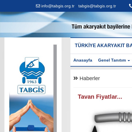
info@tabgis.org.tr
-
tabgis@tabgis.org.tr
TÜRKİYE AKARYAKIT BA
Anasayfa
Genel Tanıtım
Haberler
Tavan Fiyatlar...