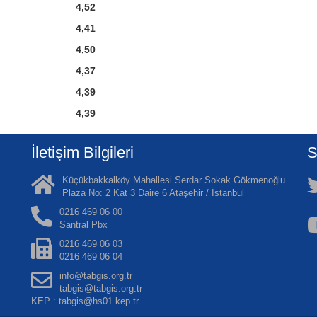
4,52
4,41
4,50
4,37
4,39
4,39
İletişim Bilgileri
S
Küçükbakkalköy Mahallesi Serdar Sokak Gökmenoğlu
Plaza No: 2 Kat 3 Daire 6 Ataşehir / İstanbul
0216 469 06 00
Santral Pbx
0216 469 06 03
0216 469 06 04
info@tabgis.org.tr
tabgis@tabgis.org.tr
KEP : tabgis@hs01.kep.tr