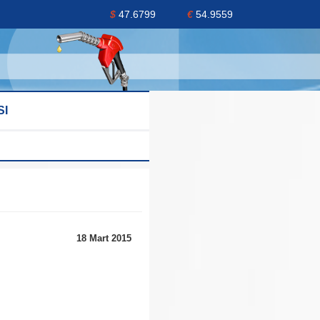
$
47.6799
€
54.9559
SI
18 Mart 2015