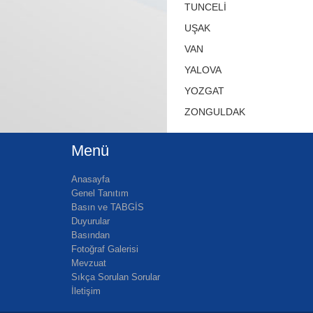
TUNCELİ
UŞAK
VAN
YALOVA
YOZGAT
ZONGULDAK
Menü
Anasayfa
Genel Tanıtım
Basın ve TABGİS
Duyurular
Basından
Fotoğraf Galerisi
Mevzuat
Sıkça Sorulan Sorular
İletişim