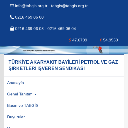
info@tabgis.org.tr
-
tabgis@tabgis.org.tr
0216 469 06 00
0216 469 06 03 - 0216 469 06 04
$
47.6799
€
54.9559
TÜRKİYE AKARYAKIT BAYİLERİ PETROL VE GAZ
ŞİRKETLERİ İŞVEREN SENDİKASI
Anasayfa
Genel Tanıtım
Basın ve TABGİS
Duyurular