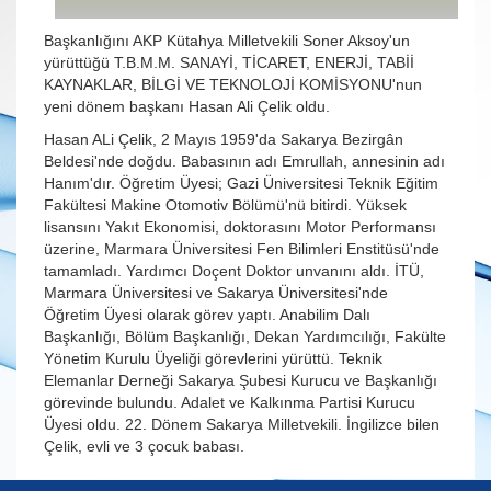
Başkanlığını AKP Kütahya Milletvekili Soner Aksoy'un
yürüttüğü T.B.M.M. SANAYİ, TİCARET, ENERJİ, TABİİ
KAYNAKLAR, BİLGİ VE TEKNOLOJİ KOMİSYONU'nun
yeni dönem başkanı Hasan Ali Çelik oldu.
Hasan ALi Çelik, 2 Mayıs 1959'da Sakarya Bezirgân
Beldesi'nde doğdu. Babasının adı Emrullah, annesinin adı
Hanım'dır. Öğretim Üyesi; Gazi Üniversitesi Teknik Eğitim
Fakültesi Makine Otomotiv Bölümü'nü bitirdi. Yüksek
lisansını Yakıt Ekonomisi, doktorasını Motor Performansı
üzerine, Marmara Üniversitesi Fen Bilimleri Enstitüsü'nde
tamamladı. Yardımcı Doçent Doktor unvanını aldı. İTÜ,
Marmara Üniversitesi ve Sakarya Üniversitesi'nde
Öğretim Üyesi olarak görev yaptı. Anabilim Dalı
Başkanlığı, Bölüm Başkanlığı, Dekan Yardımcılığı, Fakülte
Yönetim Kurulu Üyeliği görevlerini yürüttü. Teknik
Elemanlar Derneği Sakarya Şubesi Kurucu ve Başkanlığı
görevinde bulundu. Adalet ve Kalkınma Partisi Kurucu
Üyesi oldu. 22. Dönem Sakarya Milletvekili. İngilizce bilen
Çelik, evli ve 3 çocuk babası.