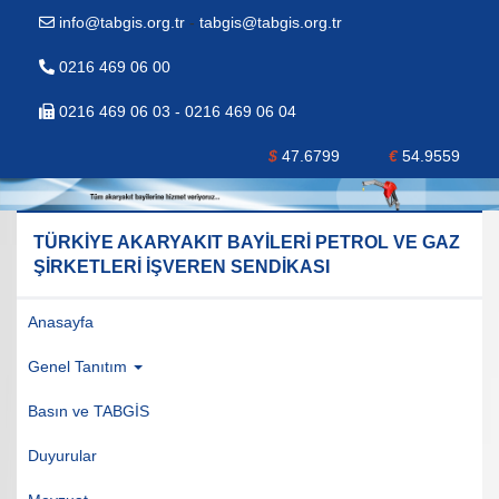
info@tabgis.org.tr
-
tabgis@tabgis.org.tr
0216 469 06 00
0216 469 06 03 - 0216 469 06 04
$
47.6799
€
54.9559
TÜRKİYE AKARYAKIT BAYİLERİ PETROL VE GAZ
ŞİRKETLERİ İŞVEREN SENDİKASI
Anasayfa
Genel Tanıtım
Basın ve TABGİS
Duyurular