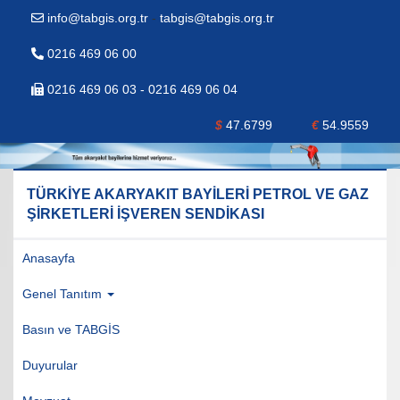
info@tabgis.org.tr
-
tabgis@tabgis.org.tr
0216 469 06 00
0216 469 06 03 - 0216 469 06 04
$
47.6799
€
54.9559
TÜRKİYE AKARYAKIT BAYİLERİ PETROL VE GAZ
ŞİRKETLERİ İŞVEREN SENDİKASI
Anasayfa
Genel Tanıtım
Basın ve TABGİS
Duyurular