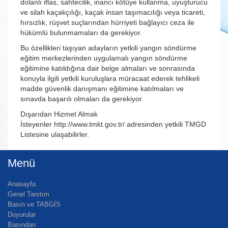
dolanlı iflas, sahtecilik, inancı kötüye kullanma, uyuşturucu
ve silah kaçakçılığı, kaçak insan taşımacılığı veya ticareti,
hırsızlık, rüşvet suçlarından hürriyeti bağlayıcı ceza ile
hükümlü bulunmamaları da gerekiyor.
Bu özellikleri taşıyan adayların yetkili yangın söndürme
eğitim merkezlerinden uygulamalı yangın söndürme
eğitimine katıldığına dair belge almaları ve sonrasında
konuyla ilgili yetkili kuruluşlara müracaat ederek tehlikeli
madde güvenlik danışmanı eğitimine katılmaları ve
sınavda başarılı olmaları da gerekiyor.
Dışarıdan Hizmet Almak
İsteyenler
http://www.tmkt.gov.tr/
adresinden yetkili TMGD
Listesine ulaşabilirler.
Menü
Anasayfa
Genel Tanıtım
Basın ve TABGİS
Duyurular
Basından