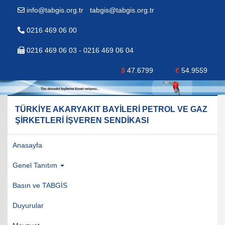
info@tabgis.org.tr
-
tabgis@tabgis.org.tr
0216 469 06 00
0216 469 06 03 - 0216 469 06 04
$
47.6799
€
54.9559
TÜRKİYE AKARYAKIT BAYİLERİ PETROL VE GAZ
ŞİRKETLERİ İŞVEREN SENDİKASI
Anasayfa
Genel Tanıtım
Basın ve TABGİS
Duyurular