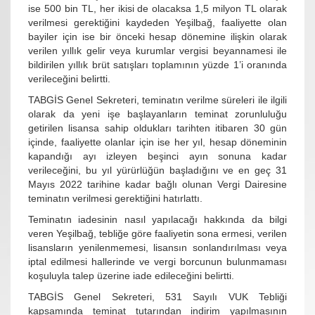
ise 500 bin TL, her ikisi de olacaksa 1,5 milyon TL olarak
verilmesi gerektiğini kaydeden Yeşilbağ, faaliyette olan
bayiler için ise bir önceki hesap dönemine ilişkin olarak
verilen yıllık gelir veya kurumlar vergisi beyannamesi ile
bildirilen yıllık brüt satışları toplamının yüzde 1’i oranında
verileceğini belirtti.
TABGİS Genel Sekreteri, teminatın verilme süreleri ile ilgili
olarak da yeni işe başlayanların teminat zorunluluğu
getirilen lisansa sahip oldukları tarihten itibaren 30 gün
içinde, faaliyette olanlar için ise her yıl, hesap döneminin
kapandığı ayı izleyen beşinci ayın sonuna kadar
verileceğini, bu yıl yürürlüğün başladığını ve en geç 31
Mayıs 2022 tarihine kadar bağlı olunan Vergi Dairesine
teminatın verilmesi gerektiğini hatırlattı.
Teminatın iadesinin nasıl yapılacağı hakkında da bilgi
veren Yeşilbağ, tebliğe göre faaliyetin sona ermesi, verilen
lisansların yenilenmemesi, lisansın sonlandırılması veya
iptal edilmesi hallerinde ve vergi borcunun bulunmaması
koşuluyla talep üzerine iade edileceğini belirtti.
TABGİS Genel Sekreteri, 531 Sayılı VUK Tebliği
kapsamında teminat tutarından indirim yapılmasının