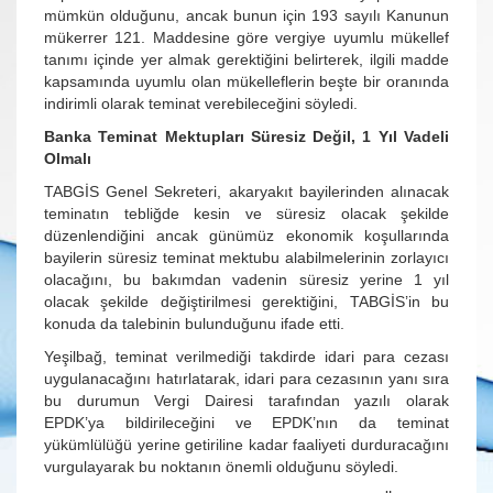
mümkün olduğunu, ancak bunun için 193 sayılı Kanunun
mükerrer 121. Maddesine göre vergiye uyumlu mükellef
tanımı içinde yer almak gerektiğini belirterek, ilgili madde
kapsamında uyumlu olan mükelleflerin beşte bir oranında
indirimli olarak teminat verebileceğini söyledi.
Banka Teminat Mektupları Süresiz Değil, 1 Yıl Vadeli
Olmalı
TABGİS Genel Sekreteri, akaryakıt bayilerinden alınacak
teminatın tebliğde kesin ve süresiz olacak şekilde
düzenlendiğini ancak günümüz ekonomik koşullarında
bayilerin süresiz teminat mektubu alabilmelerinin zorlayıcı
olacağını, bu bakımdan vadenin süresiz yerine 1 yıl
olacak şekilde değiştirilmesi gerektiğini, TABGİS’in bu
konuda da talebinin bulunduğunu ifade etti.
Yeşilbağ, teminat verilmediği takdirde idari para cezası
uygulanacağını hatırlatarak, idari para cezasının yanı sıra
bu durumun Vergi Dairesi tarafından yazılı olarak
EPDK’ya bildirileceğini ve EPDK’nın da teminat
yükümlülüğü yerine getiriline kadar faaliyeti durduracağını
vurgulayarak bu noktanın önemli olduğunu söyledi.