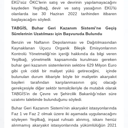
EKÜ’süz ÖKC’lerin satış ve devrinin yapılamayacağını
kaydeden Yeşilbağ, devir ve satış yasağının EKÜ’lü
olanlarda ise 30 Haziran 2022 tarihinden itibaren
başlayacağını söyledi.
TABGİS, Buhar Geri Kazanım Sistemi’ne Geçiş
Sürelerinin Uzatılması için Başvuruda Bulundu
Benzin ve Naftanın Depolanması ve Dağıtılmasından
Kaynaklanan Uçucu Organik Bileşik Emisyonlarının
Kontrolü Yönetmeliği’nin içeriği hakkında da bilgi veren
Yeşilbağ, yönetmelik kapsamında kurulması gereken
buhar geri kazanım sistemlerinin sektöre 629 Milyon Euro
gibi çok ciddi bir maliyet yükü getireceğini, içinde
bulunulan durum itibariyle böyle bir maliyetin akaryakıt
bayileri tarafından karşılanmasının güç olacağı
gerekçesiyle diğer sektör temsilcileriyle de mutabık olarak
TABGİS’in de Çevre ve Şehircilik Bakanlığı’ndan süre
uzatımı talebinde bulunduğunu söyledi.
Buhar Geri Kazanım Sistemi’nin akaryakıt istasyonlarında
Faz 1 ve Faz 2 olmak üzere iki aşamada uygulanacağını
söyleyen Yeşilbağ, inşaat ruhsatı alınmış, iskanı henüz
alınmamış akaryakıt istasyonlarında yükümlülüğün 2021