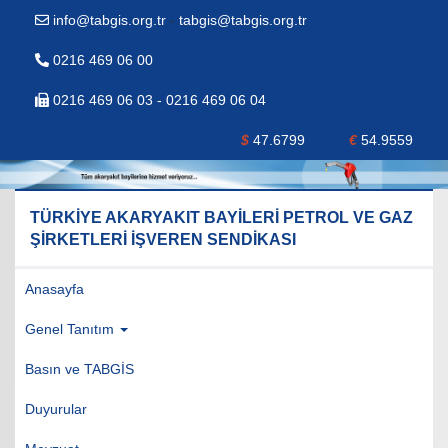
info@tabgis.org.tr
-
tabgis@tabgis.org.tr
0216 469 06 00
0216 469 06 03 - 0216 469 06 04
$
47.6799
€
54.9559
TÜRKİYE AKARYAKIT BAYİLERİ PETROL VE GAZ
ŞİRKETLERİ İŞVEREN SENDİKASI
Anasayfa
Genel Tanıtım
Basın ve TABGİS
Duyurular