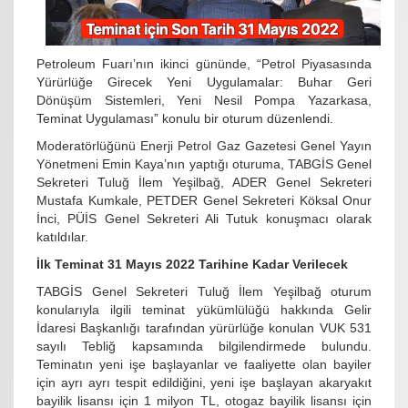
Petroleum Fuarı’nın ikinci gününde, “Petrol Piyasasında
Yürürlüğe Girecek Yeni Uygulamalar: Buhar Geri
Dönüşüm Sistemleri, Yeni Nesil Pompa Yazarkasa,
Teminat Uygulaması” konulu bir oturum düzenlendi.
Moderatörlüğünü Enerji Petrol Gaz Gazetesi Genel Yayın
Yönetmeni Emin Kaya’nın yaptığı oturuma, TABGİS Genel
Sekreteri Tuluğ İlem Yeşilbağ, ADER Genel Sekreteri
Mustafa Kumkale, PETDER Genel Sekreteri Köksal Onur
İnci, PÜİS Genel Sekreteri Ali Tutuk konuşmacı olarak
katıldılar.
İlk Teminat 31 Mayıs 2022 Tarihine Kadar Verilecek
TABGİS Genel Sekreteri Tuluğ İlem Yeşilbağ oturum
konularıyla ilgili teminat yükümlülüğü hakkında Gelir
İdaresi Başkanlığı tarafından yürürlüğe konulan VUK 531
sayılı Tebliğ kapsamında bilgilendirmede bulundu.
Teminatın yeni işe başlayanlar ve faaliyette olan bayiler
için ayrı ayrı tespit edildiğini, yeni işe başlayan akaryakıt
bayilik lisansı için 1 milyon TL, otogaz bayilik lisansı için