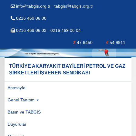
info@tabgis.org.tr
-
tabgis@tabgis.org.tr
0216 469 06 00
0216 469 06 03 - 0216 469 06 04
$
47.6450
€
54.9911
TÜRKİYE AKARYAKIT BAYİLERİ PETROL VE GAZ
ŞİRKETLERİ İŞVEREN SENDİKASI
Anasayfa
Genel Tanıtım
Basın ve TABGİS
Duyurular