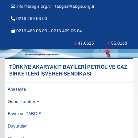
info@tabgis.org.tr
-
tabgis@tabgis.org.tr
0216 469 06 00
0216 469 06 03 - 0216 469 06 04
$
47.6625
€
55.0168
TÜRKİYE AKARYAKIT BAYİLERİ PETROL VE GAZ
ŞİRKETLERİ İŞVEREN SENDİKASI
Anasayfa
Genel Tanıtım
Basın ve TABGİS
Duyurular