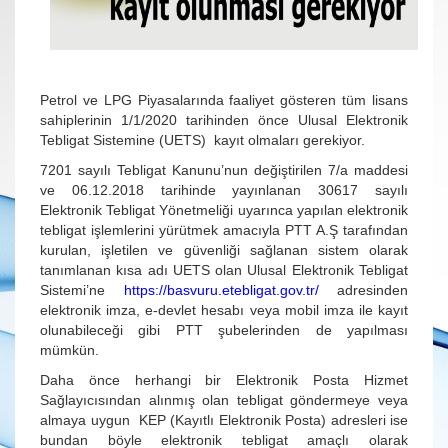
Petrol ve LPG Piyasalarında faaliyet gösteren tüm lisans
sahiplerinin 1/1/2020 tarihinden önce Ulusal Elektronik
Tebligat Sistemine (UETS) kayıt olmaları gerekiyor.
7201 sayılı Tebligat Kanunu’nun değiştirilen 7/a maddesi
ve 06.12.2018 tarihinde yayınlanan 30617 sayılı
Elektronik Tebligat Yönetmeliği uyarınca yapılan elektronik
tebligat işlemlerini yürütmek amacıyla PTT A.Ş tarafından
kurulan, işletilen ve güvenliği sağlanan sistem olarak
tanımlanan kısa adı UETS olan Ulusal Elektronik Tebligat
Sistemi’ne
https://basvuru.etebligat.gov.tr/
adresinden
elektronik imza, e-devlet hesabı veya mobil imza ile kayıt
olunabileceği gibi PTT şubelerinden de yapılması
mümkün.
Daha önce herhangi bir Elektronik Posta Hizmet
Sağlayıcısından alınmış olan tebligat göndermeye veya
almaya uygun KEP (Kayıtlı Elektronik Posta) adresleri ise
bundan böyle elektronik tebligat amaçlı olarak