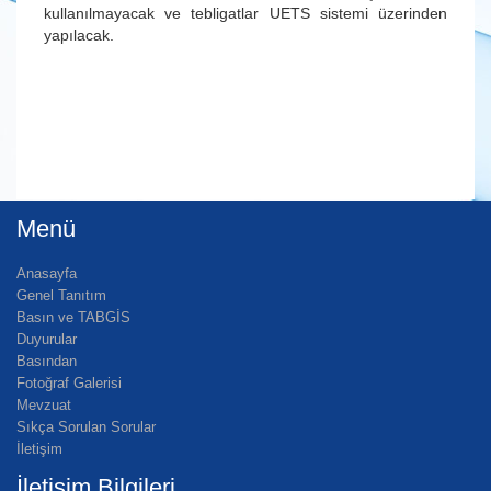
kullanılmayacak ve tebligatlar UETS sistemi üzerinden
yapılacak.
Menü
Anasayfa
Genel Tanıtım
Basın ve TABGİS
Duyurular
Basından
Fotoğraf Galerisi
Mevzuat
Sıkça Sorulan Sorular
İletişim
İletişim Bilgileri