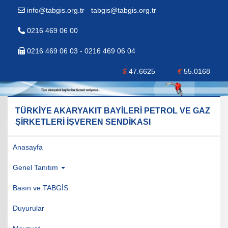
info@tabgis.org.tr
-
tabgis@tabgis.org.tr
0216 469 06 00
0216 469 06 03 - 0216 469 06 04
$
47.6625
€
55.0168
TÜRKİYE AKARYAKIT BAYİLERİ PETROL VE GAZ
ŞİRKETLERİ İŞVEREN SENDİKASI
Anasayfa
Genel Tanıtım
Basın ve TABGİS
Duyurular