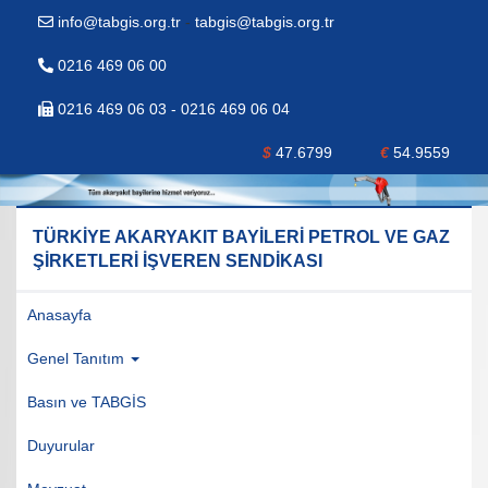
info@tabgis.org.tr
-
tabgis@tabgis.org.tr
0216 469 06 00
0216 469 06 03 - 0216 469 06 04
$
47.6799
€
54.9559
TÜRKİYE AKARYAKIT BAYİLERİ PETROL VE GAZ
ŞİRKETLERİ İŞVEREN SENDİKASI
Anasayfa
Genel Tanıtım
Basın ve TABGİS
Duyurular