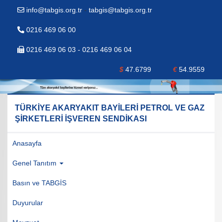
info@tabgis.org.tr
-
tabgis@tabgis.org.tr
0216 469 06 00
0216 469 06 03 - 0216 469 06 04
$
47.6799
€
54.9559
TÜRKİYE AKARYAKIT BAYİLERİ PETROL VE GAZ
ŞİRKETLERİ İŞVEREN SENDİKASI
Anasayfa
Genel Tanıtım
Basın ve TABGİS
Duyurular