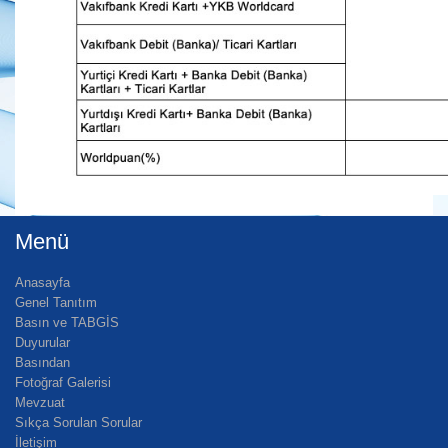
Menü
Anasayfa
Genel Tanıtım
Basın ve TABGİS
Duyurular
Basından
Fotoğraf Galerisi
Mevzuat
Sıkça Sorulan Sorular
İletişim