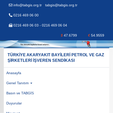
info@tabgis.org.tr
-
tabgis@tabgis.org.tr
0216 469 06 00
0216 469 06 03 - 0216 469 06 04
$
47.6799
€
54.9559
TÜRKİYE AKARYAKIT BAYİLERİ PETROL VE GAZ
ŞİRKETLERİ İŞVEREN SENDİKASI
Anasayfa
Genel Tanıtım
Basın ve TABGİS
Duyurular