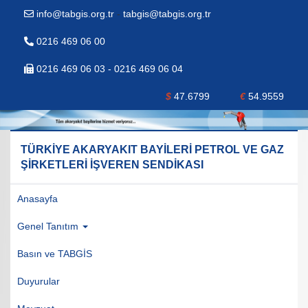
info@tabgis.org.tr
-
tabgis@tabgis.org.tr
0216 469 06 00
0216 469 06 03 - 0216 469 06 04
$
47.6799
€
54.9559
TÜRKİYE AKARYAKIT BAYİLERİ PETROL VE GAZ
ŞİRKETLERİ İŞVEREN SENDİKASI
Anasayfa
Genel Tanıtım
Basın ve TABGİS
Duyurular