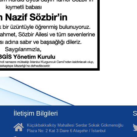
İletişim Bilgileri
S
Küçükbakkalköy Mahallesi Serdar Sokak Gökmenoğlu
Plaza No: 2 Kat 3 Daire 6 Ataşehir / İstanbul