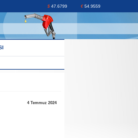
$
47.6799
€
54.9559
SI
4 Temmuz 2024