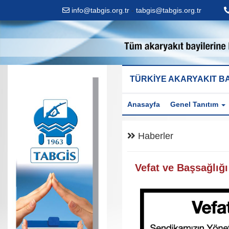
info@tabgis.org.tr
-
tabgis@tabgis.org.tr
TÜRKİYE AKARYAKIT BA
Anasayfa
Genel Tanıtım
Haberler
Vefat ve Başsağlığı