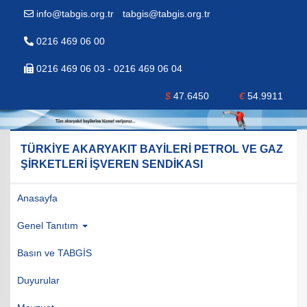
info@tabgis.org.tr
-
tabgis@tabgis.org.tr
0216 469 06 00
0216 469 06 03 - 0216 469 06 04
$
47.6450
€
54.9911
TÜRKİYE AKARYAKIT BAYİLERİ PETROL VE GAZ
ŞİRKETLERİ İŞVEREN SENDİKASI
Anasayfa
Genel Tanıtım
Basın ve TABGİS
Duyurular