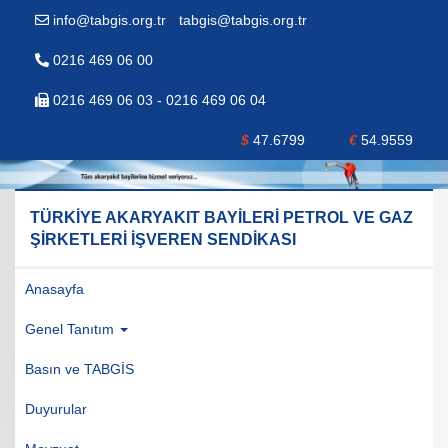
info@tabgis.org.tr
-
tabgis@tabgis.org.tr
0216 469 06 00
0216 469 06 03 - 0216 469 06 04
$
47.6799
€
54.9559
TÜRKİYE AKARYAKIT BAYİLERİ PETROL VE GAZ
ŞİRKETLERİ İŞVEREN SENDİKASI
Anasayfa
Genel Tanıtım
Basın ve TABGİS
Duyurular