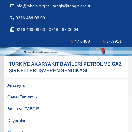
info@tabgis.org.tr
-
tabgis@tabgis.org.tr
0216 469 06 00
0216 469 06 03 - 0216 469 06 04
$
47.6450
€
54.9911
TÜRKİYE AKARYAKIT BAYİLERİ PETROL VE GAZ
ŞİRKETLERİ İŞVEREN SENDİKASI
Anasayfa
Genel Tanıtım
Basın ve TABGİS
Duyurular